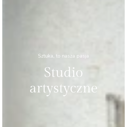
Sztuka, to nasza pasja
Studio
artystyczne