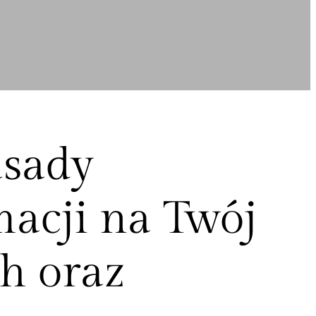
asady
macji na Twój
h oraz