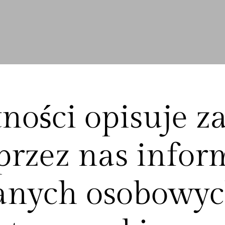
ności opisuje z
przez nas infor
anych osobowyc