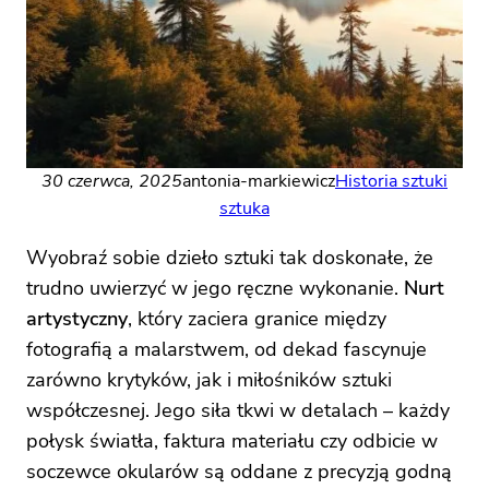
30 czerwca, 2025
antonia-markiewicz
Historia sztuki
sztuka
Wyobraź sobie dzieło sztuki tak doskonałe, że
trudno uwierzyć w jego ręczne wykonanie.
Nurt
artystyczny
, który zaciera granice między
fotografią a malarstwem, od dekad fascynuje
zarówno krytyków, jak i miłośników sztuki
współczesnej. Jego siła tkwi w detalach – każdy
połysk światła, faktura materiału czy odbicie w
soczewce okularów są oddane z precyzją godną