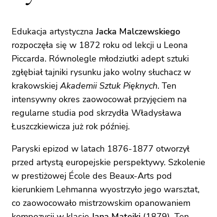
Edukacja artystyczna
Jacka Malczewskiego
rozpoczęła się w 1872 roku od lekcji u Leona
Piccarda. Równolegle młodziutki adept sztuki
zgłębiał tajniki rysunku jako wolny słuchacz w
krakowskiej
Akademii Sztuk Pięknych
. Ten
intensywny okres zaowocował przyjęciem na
regularne studia pod skrzydła Władysława
Łuszczkiewicza już rok później.
Paryski epizod w latach 1876-1877 otworzył
przed artystą europejskie perspektywy. Szkolenie
w prestiżowej École des Beaux-Arts pod
kierunkiem Lehmanna wyostrzyło jego warsztat,
co zaowocowało mistrzowskim opanowaniem
kompozycji w klasie
Jana Matejki
(1879). Ten