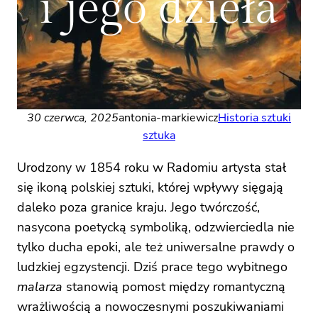
i jego dzieła
30 czerwca, 2025
antonia-markiewicz
Historia sztuki
sztuka
Urodzony w 1854 roku w Radomiu artysta stał
się ikoną polskiej sztuki, której wpływy sięgają
daleko poza granice kraju. Jego twórczość,
nasycona poetycką symboliką, odzwierciedla nie
tylko ducha epoki, ale też uniwersalne prawdy o
ludzkiej egzystencji. Dziś prace tego wybitnego
malarza
stanowią pomost między romantyczną
wrażliwością a nowoczesnymi poszukiwaniami