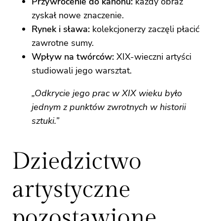
Przywrócenie do kanonu:
każdy obraz
zyskał nowe znaczenie.
Rynek i sława:
kolekcjonerzy zaczęli płacić
zawrotne sumy.
Wpływ na twórców:
XIX‑wieczni artyści
studiowali jego warsztat.
„Odkrycie jego prac w XIX wieku było
jednym z punktów zwrotnych w historii
sztuki.”
Dziedzictwo
artystyczne
pozostawione