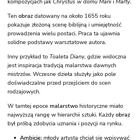
kompozycjach jak
Chrystus w domu Marii i Marty
.
Ten
obraz
datowany na około 1655 roku
pokazuje złożoną scenę biblijną i umiejętność
prowadzenia wielu postaci. Praca ta ujawnia
solidne podstawy warsztatowe autora.
Inny przykład to
Toaleta Diany
, gdzie widoczna
jest inspiracja tradycją malarstwa dawnych
mistrzów. Wczesne dzieła służyły jako pole
doświadczalne przed przejściem do scen
rodzajowych.
W tamtej epoce
malarstwo
historyczne miało
najwyższą rangę w hierarchii sztuki. Każdy
obraz
był próbą zdobycia uznania i pozycji na rynku.
Ambicje:
młody artysta chciał się wpisywać