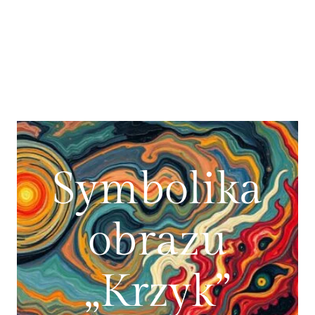
Symbolika
obrazu
„Krzyk”