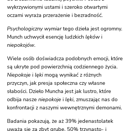
wykrzywionymi ustami i szeroko otwartymi
oczami wyraża przerażenie i bezradność.
Psychologiczny wymiar
tego dzieła jest ogromny.
Munch uchwycił esencję ludzkich
lęków
i
niepokojów
.
Wiele osób doświadcza podobnych emocji, które
są ukryte pod powierzchnią codziennego życia.
Niepokoje
i
lęki
mogą wynikać z różnych
przyczyn, jak presja społeczna czy własne
słabości. Dzieło Muncha jest jak lustro, które
odbija nasze
niepokoje
i
lęki
, zmuszając nas do
konfrontacji z naszymi wewnętrznymi demonami.
Badania pokazują, że aż 39% jedenastolatek
uważa się za zbyt grube. 50% trzynasto- i