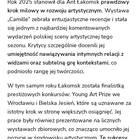
Rok 2025 stanowił dla Ant Łakomsk
prawdziwy
krok milowy w rozwoju artystycznym
. Wystawa
„Camille” zebrała entuzjastyczne recenzje i stała
się jednym z najbardziej komentowanych
wydarzeń polskiej sceny artystycznej tego
sezonu. Krytycy szczególnie docenili jej
umiejętność nawiązywania intymnych relacji z
widzami oraz subtelną grę kontekstami
, co
podniosło rangę jej twórczości.
W tym samym roku Łakomsk została finalistką
prestiżowych konkursów: Young Art Prize we
Wrocławiu i Bielska Jesień, które są uznawane za
istotny krok w stronę większych osiągnięć. Jej
prace były również prezentowane na licznych
wystawach zbiorowych, co znacząco umocniło jej
pozycję w środowisku artystycznym.
Te sukcesy