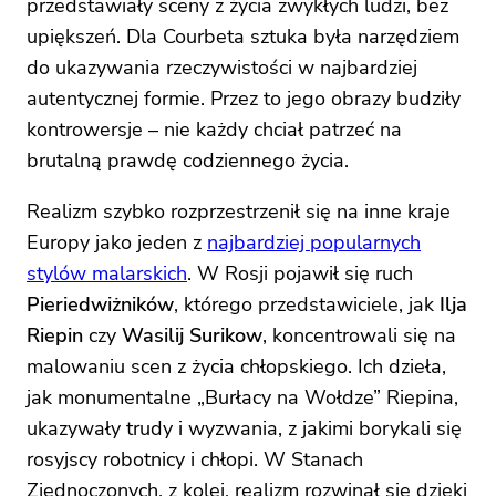
przedstawiały sceny z życia zwykłych ludzi, bez
upiększeń. Dla Courbeta sztuka była narzędziem
do ukazywania rzeczywistości w najbardziej
autentycznej formie. Przez to jego obrazy budziły
kontrowersje – nie każdy chciał patrzeć na
brutalną prawdę codziennego życia.
Realizm szybko rozprzestrzenił się na inne kraje
Europy jako jeden z
najbardziej popularnych
stylów malarskich
. W Rosji pojawił się ruch
Pieriedwiżników
, którego przedstawiciele, jak
Ilja
Riepin
czy
Wasilij Surikow
, koncentrowali się na
malowaniu scen z życia chłopskiego. Ich dzieła,
jak monumentalne „Burłacy na Wołdze” Riepina,
ukazywały trudy i wyzwania, z jakimi borykali się
rosyjscy robotnicy i chłopi. W Stanach
Zjednoczonych, z kolei, realizm rozwinął się dzięki