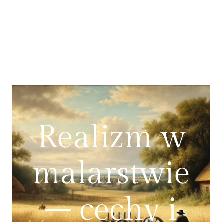
Realizm w
malarstwie
– cechy i