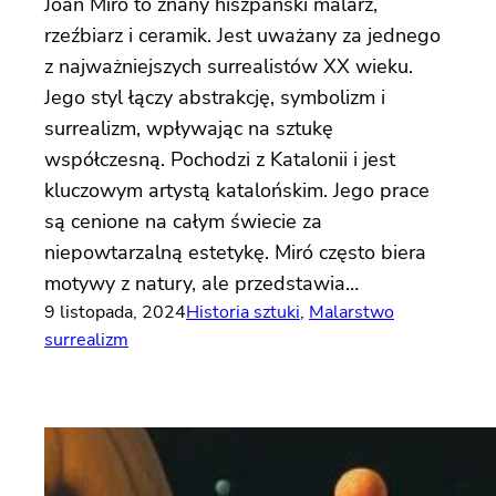
Joan Miró to znany hiszpański malarz,
rzeźbiarz i ceramik. Jest uważany za jednego
z najważniejszych surrealistów XX wieku.
Jego styl łączy abstrakcję, symbolizm i
surrealizm, wpływając na sztukę
współczesną. Pochodzi z Katalonii i jest
kluczowym artystą katalońskim. Jego prace
są cenione na całym świecie za
niepowtarzalną estetykę. Miró często biera
motywy z natury, ale przedstawia…
9 listopada, 2024
Historia sztuki
, 
Malarstwo
surrealizm