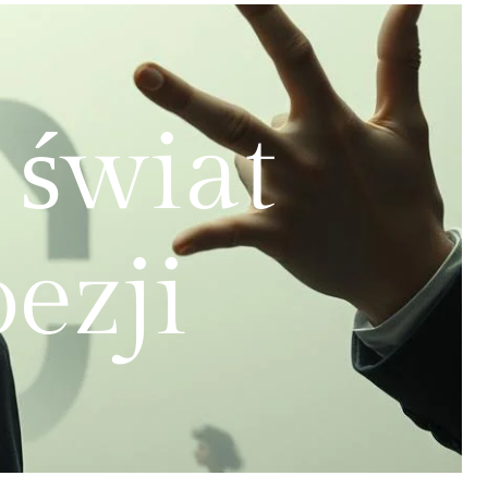
 świat
ezji