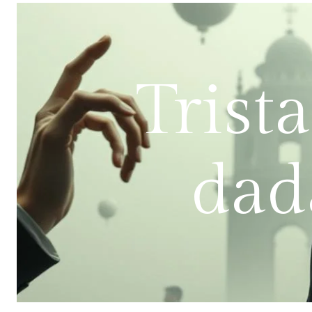
Trist
dad