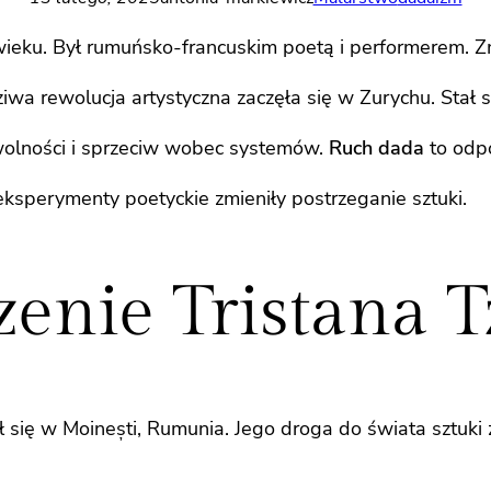
ieku. Był rumuńsko-francuskim poetą i performerem. Zm
iwa rewolucja artystyczna zaczęła się w Zurychu. Stał 
t wolności i sprzeciw wobec systemów.
Ruch dada
to odpo
eksperymenty poetyckie zmieniły postrzeganie sztuki.
zenie Tristana T
ił się w Moinești, Rumunia. Jego droga do świata sztuki