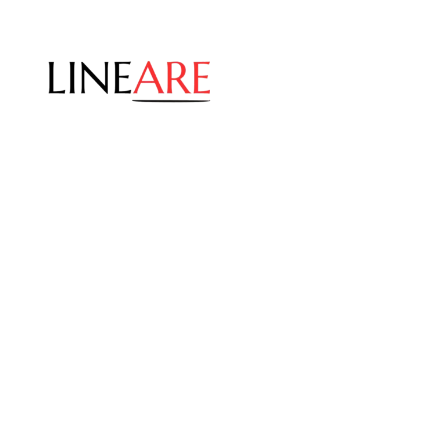
Przejdź
do
treści