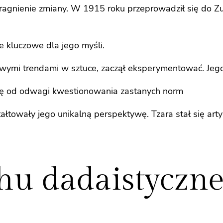
pragnienie zmiany. W 1915 roku przeprowadził się do Z
ne kluczowe dla jego myśli.
nowymi trendami w sztuce, zaczął eksperymentować. Je
się od odwagi kwestionowania zastanych norm
towały jego unikalną perspektywę. Tzara stał się artyst
hu dadaistyczn