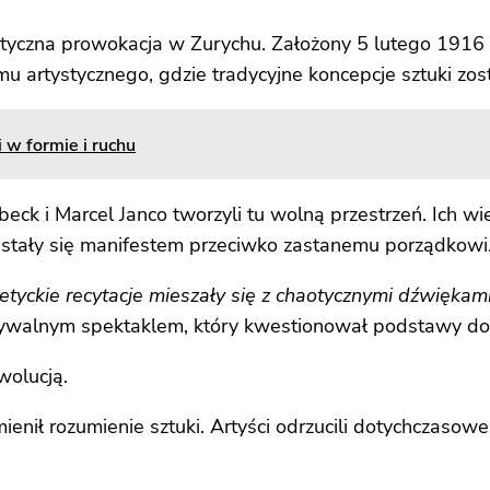
ystyczna prowokacja w Zurychu. Założony 5 lutego 1916 
zmu artystycznego, gdzie tradycyjne koncepcje sztuki z
i w formie i ruchu
beck i Marcel Janco tworzyli tu wolną przestrzeń. Ich 
 stały się manifestem przeciwko zastanemu porządkowi
etyckie recytacje mieszały się z chaotycznymi dźwiękam
dywalnym spektaklem, który kwestionował podstawy dot
wolucją.
mienił rozumienie sztuki. Artyści odrzucili dotychczasow