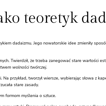
jako teoretyk d
oretykiem dadaizmu. Jego nowatorskie idee zmieniły spos
znych. Twierdził, że trzeba zanegować stare wartości es
ctwem wolności twórczej
.
. Na przykład, tworzył wiersze, wybierając słowa z ka
rzucała stare zasady.
ym formom myślenia o sztuce.