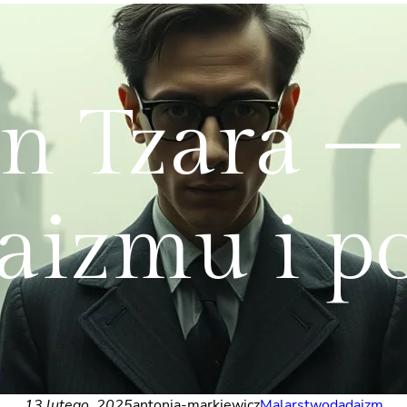
an Tzara –
aizmu i po
13 lutego, 2025
antonia-markiewicz
Malarstwo
dadaizm