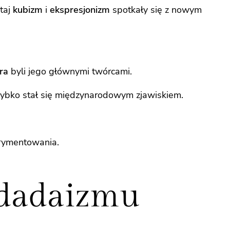
utaj
kubizm
i
ekspresjonizm
spotkały się z nowym
ra
byli jego głównymi twórcami.
szybko stał się międzynarodowym zjawiskiem.
erymentowania.
a dadaizmu