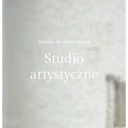
Sztuka, to nasza pasja
Studio
artystyczne