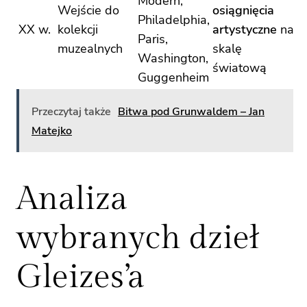
Modern,
Wejście do
osiągnięcia
Philadelphia,
XX w.
kolekcji
artystyczne
na
Paris,
muzealnych
skalę
Washington,
światową
Guggenheim
Przeczytaj także
Bitwa pod Grunwaldem – Jan
Matejko
Analiza
wybranych dzieł
Gleizes’a