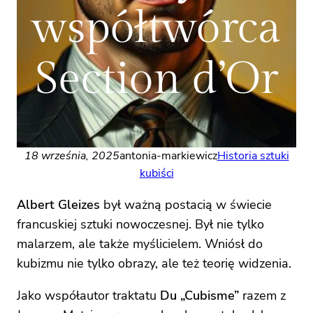
współtwórca
Section d’Or
18 września, 2025
antonia-markiewicz
Historia sztuki
kubiści
Albert Gleizes
był ważną postacią w świecie
francuskiej sztuki nowoczesnej. Był nie tylko
malarzem, ale także myślicielem. Wniósł do
kubizmu nie tylko obrazy, ale też teorię widzenia.
Jako współautor traktatu
Du „Cubisme”
razem z