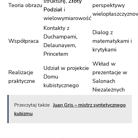
strukturę,
Złoty
Teoria obrazu
perspektywy
Podział
i
wielopłaszczyzno
wielowymiarowość
Kontakty z
Dialog z
Duchampami,
Współpraca
matematykami i
Delaunayem,
krytykami
Princetem
Wkład w
Udział w projekcie
Realizacje
prezentacje w
Domu
praktyczne
Salonach
kubistycznego
Niezależnych
Przeczytaj także
Juan Gris – mistrz syntetycznego
kubizmu