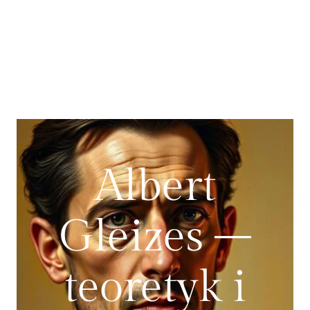
Albert
Gleizes –
teoretyk i