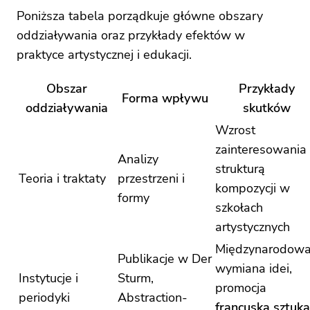
Poniższa tabela porządkuje główne obszary
oddziaływania oraz przykłady efektów w
praktyce artystycznej i edukacji.
Obszar
Przykłady
Forma wpływu
oddziaływania
skutków
Wzrost
zainteresowania
Analizy
strukturą
Teoria i traktaty
przestrzeni i
kompozycji w
formy
szkołach
artystycznych
Międzynarodow
Publikacje w Der
wymiana idei,
Instytucje i
Sturm,
promocja
periodyki
Abstraction-
francuska sztuka