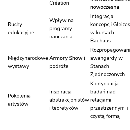
Création
nowoczesna
Integracja
Wpływ na
Ruchy
koncepcji Gleize
programy
edukacyjne
w kursach
nauczania
Bauhaus
Rozpropagowan
Międzynarodowe
Armory Show
i
awangardy w
wystawy
podróże
Stanach
Zjednoczonych
Kontynuacja
Inspiracja
badań nad
Pokolenia
abstrakcjonistów
relacjami
artystów
i teoretyków
przestrzennymi i
czystą formą