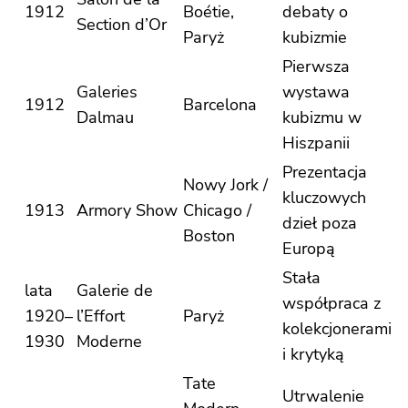
1912
Boétie,
debaty o
Section d’Or
Paryż
kubizmie
Pierwsza
Galeries
wystawa
1912
Barcelona
Dalmau
kubizmu w
Hiszpanii
Prezentacja
Nowy Jork /
kluczowych
1913
Armory Show
Chicago /
dzieł poza
Boston
Europą
Stała
lata
Galerie de
współpraca z
1920–
l’Effort
Paryż
kolekcjonerami
1930
Moderne
i krytyką
Tate
Utrwalenie