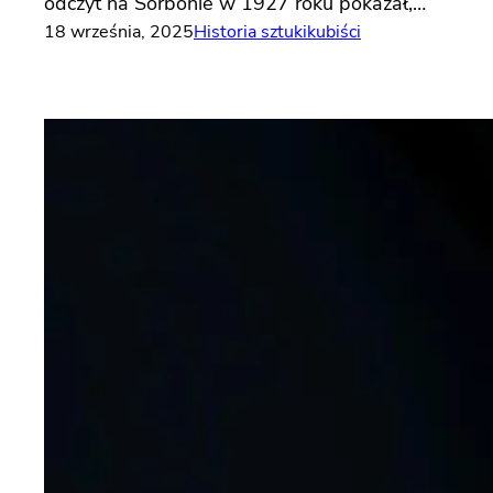
odczyt na Sorbonie w 1927 roku pokazał,…
18 września, 2025
Historia sztuki
kubiści