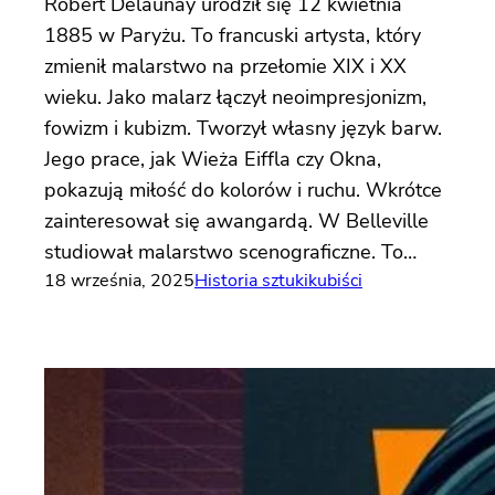
Robert Delaunay urodził się 12 kwietnia
1885 w Paryżu. To francuski artysta, który
zmienił malarstwo na przełomie XIX i XX
wieku. Jako malarz łączył neoimpresjonizm,
fowizm i kubizm. Tworzył własny język barw.
Jego prace, jak Wieża Eiffla czy Okna,
pokazują miłość do kolorów i ruchu. Wkrótce
zainteresował się awangardą. W Belleville
studiował malarstwo scenograficzne. To…
18 września, 2025
Historia sztuki
kubiści