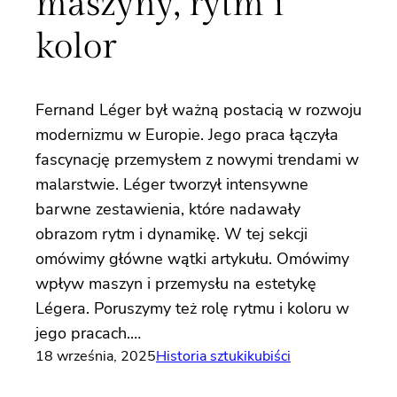
maszyny, rytm i
kolor
Fernand Léger był ważną postacią w rozwoju
modernizmu w Europie. Jego praca łączyła
fascynację przemysłem z nowymi trendami w
malarstwie. Léger tworzył intensywne
barwne zestawienia, które nadawały
obrazom rytm i dynamikę. W tej sekcji
omówimy główne wątki artykułu. Omówimy
wpływ maszyn i przemysłu na estetykę
Légera. Poruszymy też rolę rytmu i koloru w
jego pracach.…
18 września, 2025
Historia sztuki
kubiści