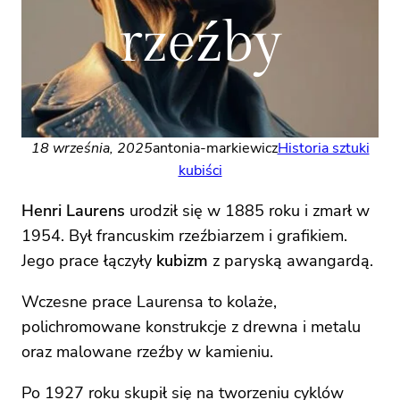
rzeźby
18 września, 2025
antonia-markiewicz
Historia sztuki
kubiści
Henri Laurens
urodził się w 1885 roku i zmarł w
1954. Był francuskim rzeźbiarzem i grafikiem.
Jego prace łączyły
kubizm
z paryską awangardą.
Wczesne prace Laurensa to kolaże,
polichromowane konstrukcje z drewna i metalu
oraz malowane rzeźby w kamieniu.
Po 1927 roku skupił się na tworzeniu cyklów