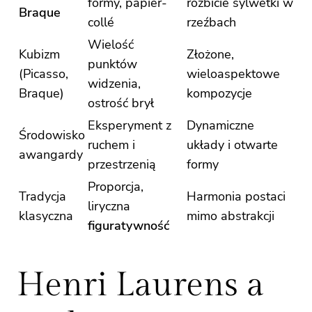
formy, papier-
rozbicie sylwetki w
Braque
collé
rzeźbach
Wielość
Kubizm
Złożone,
punktów
(Picasso,
wieloaspektowe
widzenia,
Braque)
kompozycje
ostrość brył
Eksperyment z
Dynamiczne
Środowisko
ruchem i
układy i otwarte
awangardy
przestrzenią
formy
Proporcja,
Tradycja
Harmonia postaci
liryczna
klasyczna
mimo abstrakcji
figuratywność
Henri Laurens a