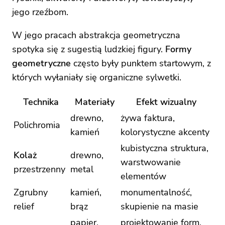
jego rzeźbom.
W jego pracach abstrakcja geometryczna
spotyka się z sugestią ludzkiej figury.
Formy
geometryczne
często były punktem startowym, z
których wyłaniały się organiczne sylwetki.
Technika
Materiały
Efekt wizualny
drewno,
żywa faktura,
Polichromia
kamień
kolorystyczne akcenty
kubistyczna struktura,
Kolaż
drewno,
warstwowanie
przestrzenny
metal
elementów
Zgrubny
kamień,
monumentalność,
relief
brąz
skupienie na masie
papier,
projektowanie form,