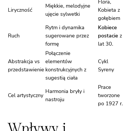
Flora,
Miękkie, melodyjne
Liryczność
Kobieta z
ujęcie sylwetki
gołębiem
Rytm i dynamika
Kobiece
Ruch
sugerowane przez
postacie
z
formę
lat 30.
Połączenie
Abstrakcja vs
elementów
Cykl
przedstawienie
konstrukcyjnych z
Syreny
sugestią ciała
Prace
Harmonia bryły i
Cel artystyczny
tworzone
nastroju
po 1927 r.
Wpływy i