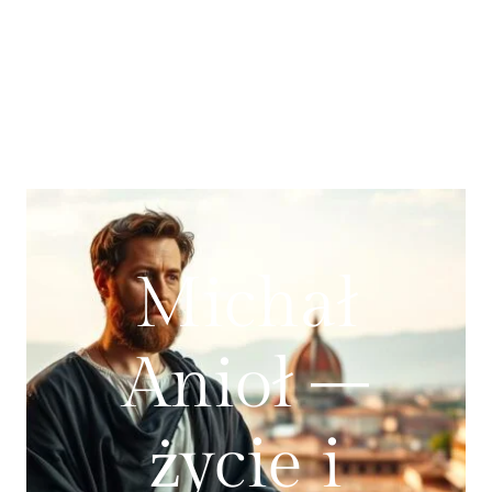
Michał
Anioł –
życie i