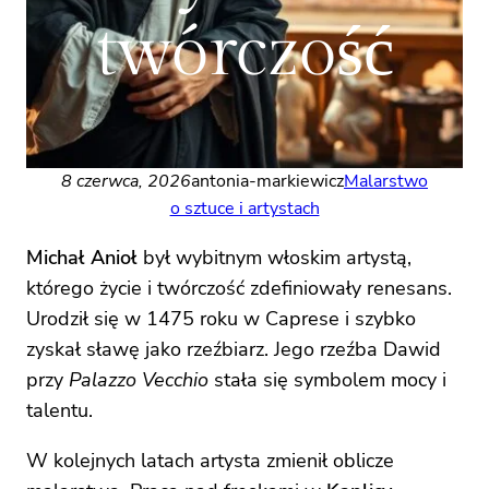
twórczość
8 czerwca, 2026
antonia-markiewicz
Malarstwo
o sztuce i artystach
Michał Anioł
był wybitnym włoskim artystą,
którego życie i twórczość zdefiniowały renesans.
Urodził się w 1475 roku w Caprese i szybko
zyskał sławę jako rzeźbiarz. Jego rzeźba Dawid
przy
Palazzo Vecchio
stała się symbolem mocy i
talentu.
W kolejnych latach artysta zmienił oblicze