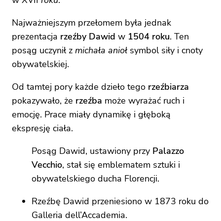
w XVII
roku
.
Najważniejszym przełomem była jednak
prezentacja
rzeźby Dawid
w
1504 roku
. Ten
posąg uczynił z
michała anioł
symbol siły i cnoty
obywatelskiej.
Od tamtej pory każde dzieło tego
rzeźbiarza
pokazywało, że
rzeźba
może wyrażać ruch i
emocję. Prace miały dynamikę i głęboką
ekspresję ciała.
Posąg Dawid, ustawiony przy
Palazzo
Vecchio
, stał się emblematem sztuki i
obywatelskiego ducha Florencji.
Rzeźbę Dawid przeniesiono w 1873 roku do
Galleria dell’Accademia.