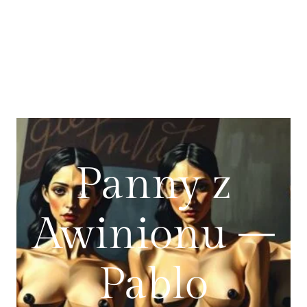
Panny z
Awinionu –
Pablo