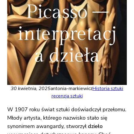
Picasso –
interpretacj
a dzieła
30 kwietnia, 2025
antonia-markiewicz
Historia sztuki
recenzja sztuki
W 1907 roku świat sztuki doświadczył przełomu.
Młody artysta, którego nazwisko stało się
synonimem awangardy, stworzył
dzieło