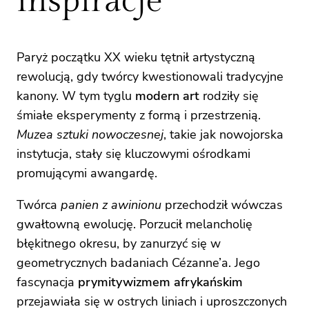
inspiracje
Paryż początku XX wieku tętnił artystyczną
rewolucją, gdy twórcy kwestionowali tradycyjne
kanony. W tym tyglu
modern art
rodziły się
śmiałe eksperymenty z formą i przestrzenią.
Muzea sztuki nowoczesnej
, takie jak nowojorska
instytucja, stały się kluczowymi ośrodkami
promującymi awangardę.
Twórca
panien z awinionu
przechodził wówczas
gwałtowną ewolucję. Porzucił melancholię
błękitnego okresu, by zanurzyć się w
geometrycznych badaniach Cézanne’a. Jego
fascynacja
prymitywizmem afrykańskim
przejawiała się w ostrych liniach i uproszczonych