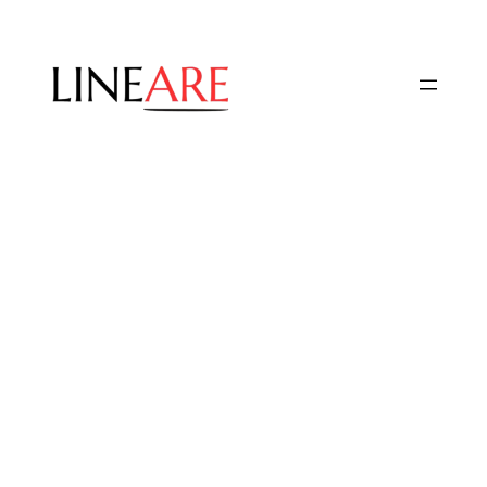
Przejdź
do
treści