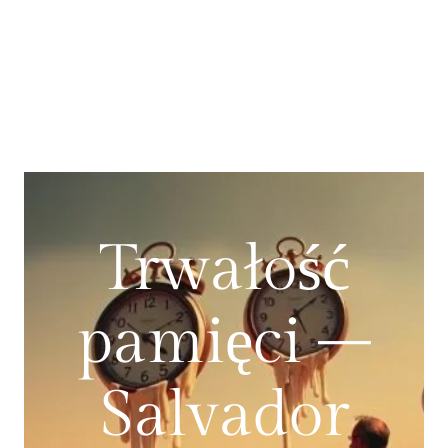
Trwałość
pamięci –
Salvador