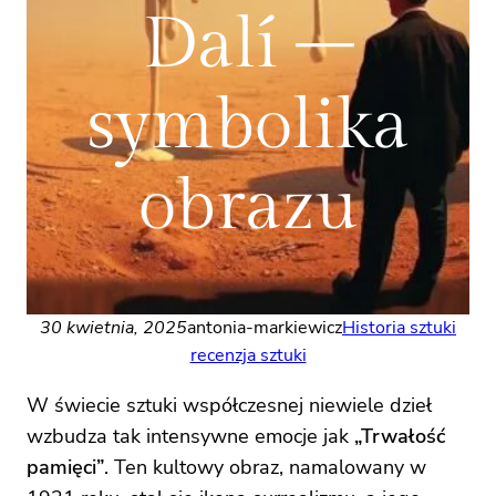
Dalí –
symbolika
obrazu
30 kwietnia, 2025
antonia-markiewicz
Historia sztuki
recenzja sztuki
W świecie sztuki współczesnej niewiele dzieł
wzbudza tak intensywne emocje jak
„Trwałość
pamięci”
. Ten kultowy obraz, namalowany w