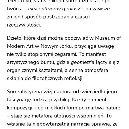
1931 roku, stał się ikoną surrealizmu, a jego
twórca –
ekscentryczny geniusz
– na zawsze
zmienił sposób postrzegania czasu i
rzeczywistości.
Dzieło, które dziś można podziwiać w Museum of
Modern Art w Nowym Jorku, przyciąga uwagę
nie tylko stopionymi zegarami. To manifest
artystycznego buntu, gdzie
geometria
łączy się z
organicznymi kształtami, a senna atmosfera
skłania do filozoficznych refleksji.
Surrealistyczna wizja autora odzwierciedla jego
fascynację ludzką psychiką. Każdy element
kompozycji – od miękkich form po martwą naturę
– staje się metaforą ulotności wspomnień. To
właśnie ta
niepowtarzalna narracja
sprawia, że