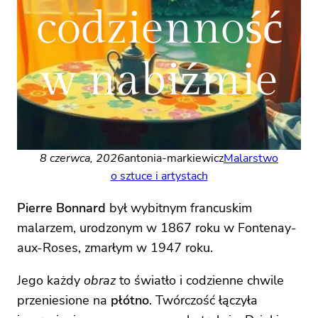
codzienność
w nabiźmie
8 czerwca, 2026
antonia-markiewicz
Malarstwo
o sztuce i artystach
Pierre Bonnard
był wybitnym francuskim
malarzem, urodzonym w 1867 roku w Fontenay-
aux-Roses, zmarłym w 1947 roku.
Jego każdy
obraz
to światło i codzienne chwile
przeniesione na
płótno
. Twórczość łączyła