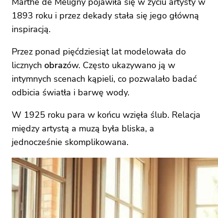
Marthe de Méligny pojawiła się w życiu artysty w
1893 roku i przez dekady stała się jego główną
inspiracją.
Przez ponad pięćdziesiąt lat modelowała do
licznych
obraz
ów. Często ukazywano ją w
intymnych scenach kąpieli, co pozwalało badać
odbicia światła i barwę wody.
W 1925 roku para w końcu wzięła ślub. Relacja
między artystą a muzą była bliska, a
jednocześnie skomplikowana.