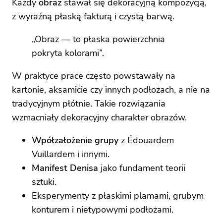
Każdy
obraz
stawał się dekoracyjną kompozycją,
z wyraźną płaską fakturą i czystą barwą.
„Obraz — to płaska powierzchnia
pokryta kolorami”.
W praktyce prace często powstawały na
kartonie, aksamicie czy innych podłożach, a nie na
tradycyjnym płótnie. Takie rozwiązania
wzmacniały dekoracyjny charakter obrazów.
Wpółzałożenie grupy
z Édouardem
Vuillardem i innymi.
Manifest Denisa
jako fundament teorii
sztuki.
Eksperymenty z płaskimi plamami, grubym
konturem i nietypowymi podłożami.