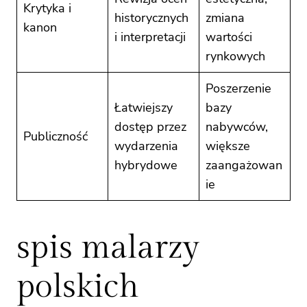
Krytyka i
historycznych
zmiana
kanon
i interpretacji
wartości
rynkowych
Poszerzenie
Łatwiejszy
bazy
dostęp przez
nabywców,
Publiczność
wydarzenia
większe
hybrydowe
zaangażowan
ie
spis malarzy
polskich