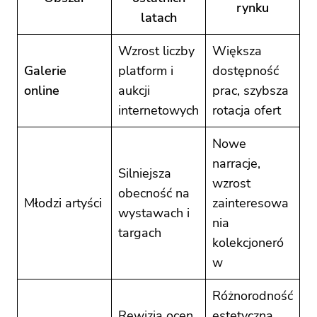
rynku
latach
Wzrost liczby
Większa
Galerie
platform i
dostępność
online
aukcji
prac, szybsza
internetowych
rotacja ofert
Nowe
narracje,
Silniejsza
wzrost
obecność na
Młodzi artyści
zainteresowa
wystawach i
nia
targach
kolekcjoneró
w
Różnorodność
Rewizja ocen
estetyczna,