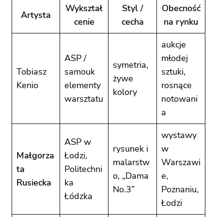
Wykształ
Styl /
Obecność
Artysta
cenie
cecha
na rynku
aukcje
ASP /
młodej
symetria,
Tobiasz
samouk
sztuki,
żywe
Kenio
elementy
rosnące
kolory
warsztatu
notowani
a
wystawy
ASP w
rysunek i
w
Małgorza
Łodzi,
malarstw
Warszawi
ta
Politechni
o, „Dama
e,
Rusiecka
ka
No.3”
Poznaniu,
Łódzka
Łodzi