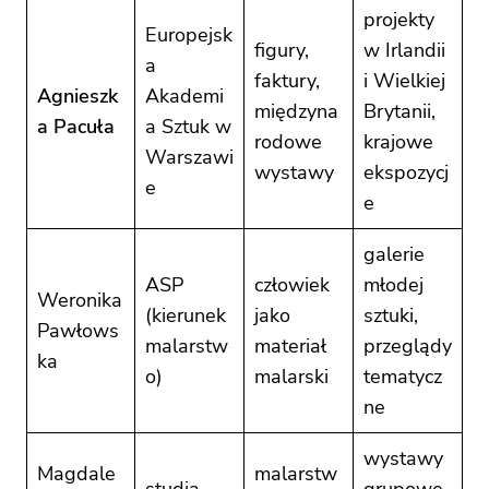
projekty
Europejsk
figury,
w Irlandii
a
faktury,
i Wielkiej
Agnieszk
Akademi
międzyna
Brytanii,
a Pacuła
a Sztuk w
rodowe
krajowe
Warszawi
wystawy
ekspozycj
e
e
galerie
ASP
człowiek
młodej
Weronika
(kierunek
jako
sztuki,
Pawłows
malarstw
materiał
przeglądy
ka
o)
malarski
tematycz
ne
wystawy
Magdale
malarstw
studia
grupowe,