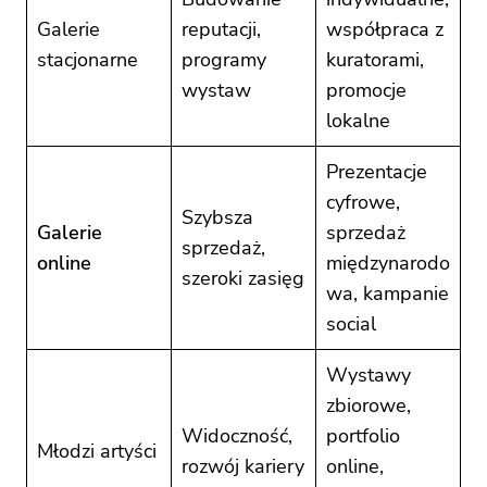
Galerie
reputacji,
współpraca z
stacjonarne
programy
kuratorami,
wystaw
promocje
lokalne
Prezentacje
cyfrowe,
Szybsza
Galerie
sprzedaż
sprzedaż,
online
międzynarodo
szeroki zasięg
wa, kampanie
social
Wystawy
zbiorowe,
Widoczność,
portfolio
Młodzi artyści
rozwój kariery
online,