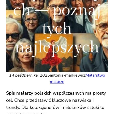
ch – poznaj
tych
najlepszych
14 października, 2025
antonia-markiewicz
Malarstwo
malarze
Spis malarzy polskich współczesnych
ma prosty
cel. Chce przedstawić kluczowe nazwiska i
trendy. Dla kolekcjonerów i miłośników sztuki to