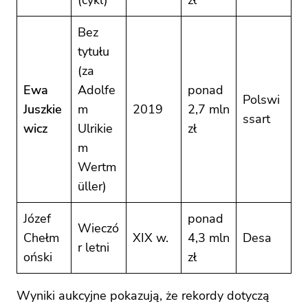
Bez
tytułu
(za
Ewa
Adolfe
ponad
Polswi
Juszkie
m
2019
2,7 mln
ssart
wicz
Ulrikie
zł
m
Wertm
üller)
Józef
ponad
Wieczó
Chełm
XIX w.
4,3 mln
Desa
r letni
oński
zł
Wyniki aukcyjne pokazują, że rekordy dotyczą