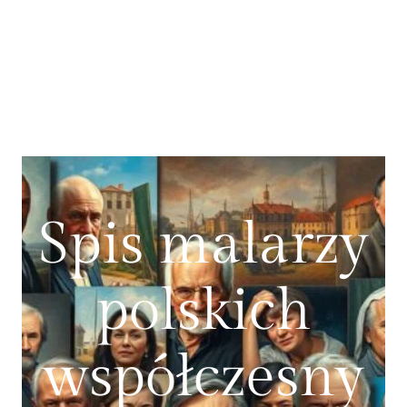
Spis malarzy
polskich
współczesny