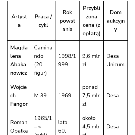
Przybli
Rok
Dom
Artyst
Praca /
żona
powst
aukcyjn
a
cykl
cena (z
ania
y
opłatą)
Magda
Camina
lena
ndo
1998/1
9,6 mln
Desa
Abaka
(20
999
zł
Unicum
nowicz
figur)
Wojcie
ponad
ch
M 39
1969
7,5 mln
Desa
Fangor
zł
1965/1
około
Roman
lata
– ∞
4,5 mln
Desa
Opałka
60.
(cykl)
zł