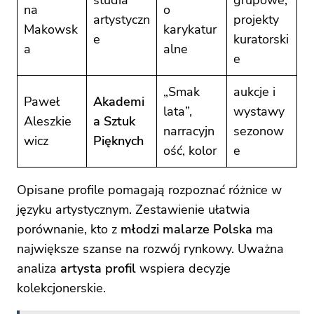
na
o
artystyczn
projekty
Makowsk
karykatur
e
kuratorski
a
alne
e
„Smak
aukcje i
Paweł
Akademi
lata”,
wystawy
Aleszkie
a Sztuk
narracyjn
sezonow
wicz
Pięknych
ość, kolor
e
Opisane profile pomagają rozpoznać różnice w
języku artystycznym. Zestawienie ułatwia
porównanie, kto z
młodzi malarze Polska
ma
największe szanse na rozwój rynkowy. Uważna
analiza
artysta profil
wspiera decyzje
kolekcjonerskie.