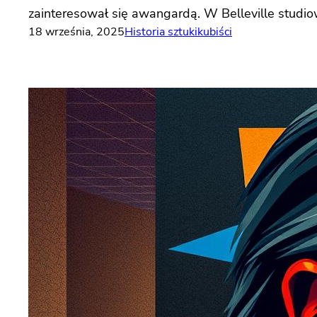
zainteresował się awangardą. W Belleville studi
18 września, 2025
Historia sztuki
kubiści